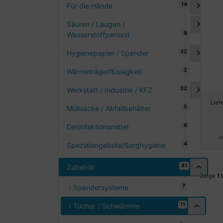
14
Für die Hände
Säuren / Laugen /
9
Wasserstoffperoxid
32
Hygienepapier / Spender
2
Wärmeträgerflüssigkeit
32
Werkstatt / Industrie / KFZ
Lief
5
Müllsäcke / Abfallbehälter
6
Desinfektionsmittel
i
4
Spezialangebote/Sarghygiene
81
Zubehör
Zeige
1
7
› Spendersysteme
11
› Tücher / Schwämme