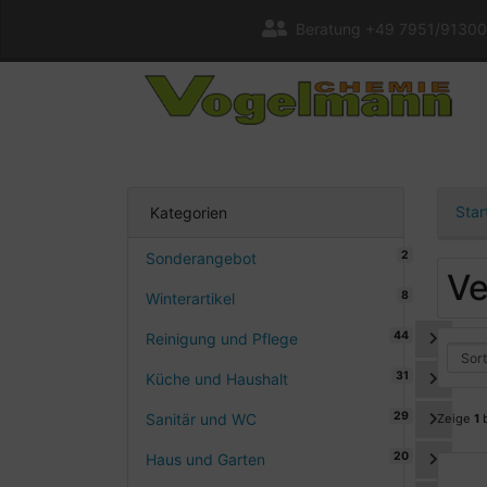
Beratung +49 7951/91300
Star
Kategorien
2
Sonderangebot
Ve
8
Winterartikel
44
Reinigung und Pflege
31
Küche und Haushalt
29
Sanitär und WC
Zeige
1
20
Haus und Garten