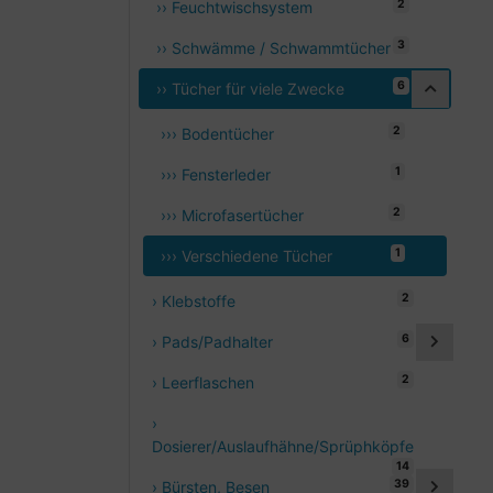
2
›› Feuchtwischsystem
3
›› Schwämme / Schwammtücher
6
›› Tücher für viele Zwecke
2
››› Bodentücher
1
››› Fensterleder
2
››› Microfasertücher
1
››› Verschiedene Tücher
2
› Klebstoffe
6
› Pads/Padhalter
2
› Leerflaschen
›
Dosierer/Auslaufhähne/Sprüphköpfe
14
39
› Bürsten, Besen