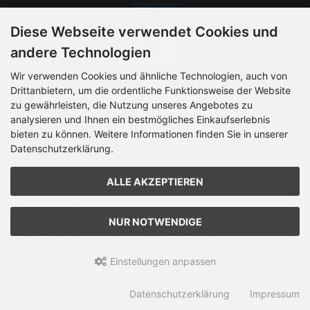
Vorkasse
Diese Webseite verwendet Cookies und
andere Technologien
Rechnung
Wir verwenden Cookies und ähnliche Technologien, auch von
Drittanbietern, um die ordentliche Funktionsweise der Website
zu gewährleisten, die Nutzung unseres Angebotes zu
analysieren und Ihnen ein bestmögliches Einkaufserlebnis
bieten zu können. Weitere Informationen finden Sie in unserer
Datenschutzerklärung.
Bitte beachten Sie, dass die Produktabbildungen vom Original
ALLE AKZEPTIEREN
abweichen können. Unsere Preise für Geschäftskunden sind
exklusive der gesetzlichen Mehrwertsteuer.
Zusätzlich können Versandkosten anfallen. Ab 50,00 EUR
NUR NOTWENDIGE
Bestellwert liefern wir versandkostenfrei. Die Höhe der
Versandkosten kann während des Bestellprozesses,
Einstellungen anpassen
vor einer kostenpflichtigen Bestellung, eingesehen werden.
Vogelmann Chemie GmbH © 2026 | Template © 2026 by Karl
Datenschutzerklärung
Impressum
mod
ified eCommerce Shopsoftware © 2009-2026