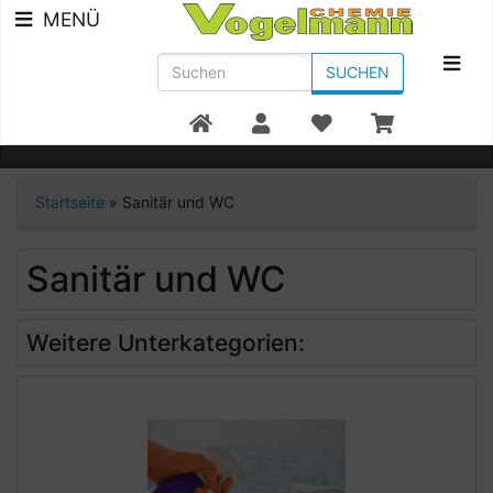
MENÜ
SUCHEN
Beratung +49 7951/91300
Startseite
»
Sanitär und WC
Sanitär und WC
Weitere Unterkategorien: