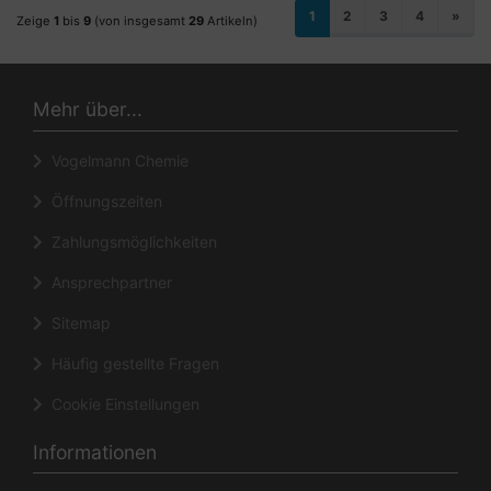
1
2
3
4
»
Zeige
1
bis
9
(von insgesamt
29
Artikeln)
Mehr über...
Vogelmann Chemie
Öffnungszeiten
Zahlungsmöglichkeiten
Ansprechpartner
Sitemap
Häufig gestellte Fragen
Cookie Einstellungen
Informationen