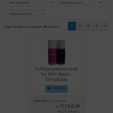
1
2
3
4
»
Zeige
1
bis
9
(von insgesamt
29
Artikeln)
Duftspraykonzentrat
für Mini-Basic-
Zerstäuber
DETAILS
Lieferzeit:
3-5 Werktage
17,73 EUR
ab
118,21 EUR pro L