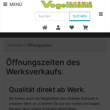
MENÜ
SUCHEN
Beratung +49 7951/91300
Startseite
»
Öffnungszeiten
Öffnungszeiten des
Werksverkaufs.
Qualität direkt ab Werk.
Wir bieten auch die Möglichkeit des direkten Einkaufs in
unserem Werk an, kommen Sie bei uns vorbei und lassen
Sie sich über unsere Produkte informieren.