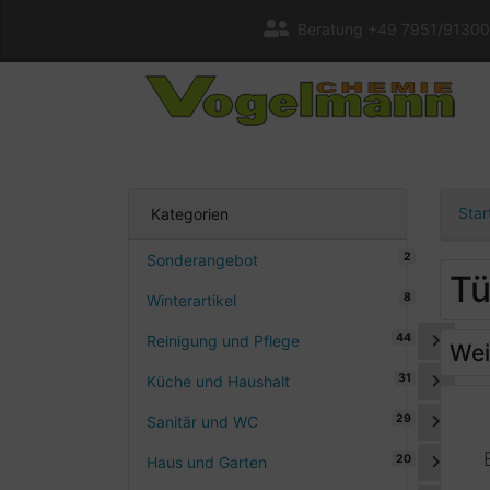
Beratung +49 7951/91300
Star
Kategorien
2
Sonderangebot
Tü
8
Winterartikel
44
Reinigung und Pflege
Wei
31
Küche und Haushalt
29
Sanitär und WC
20
Haus und Garten