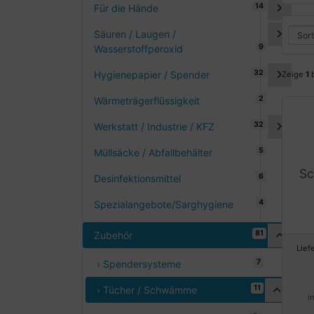
14
Für die Hände
Säuren / Laugen /
9
Wasserstoffperoxid
32
Hygienepapier / Spender
Zeige
1
2
Wärmeträgerflüssigkeit
32
Werkstatt / Industrie / KFZ
5
Müllsäcke / Abfallbehälter
Sc
6
Desinfektionsmittel
4
Spezialangebote/Sarghygiene
81
Zubehör
Lief
7
› Spendersysteme
11
› Tücher / Schwämme
i