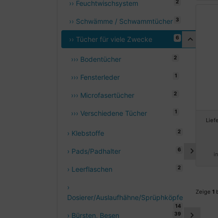
2
›› Feuchtwischsystem
3
›› Schwämme / Schwammtücher
6
›› Tücher für viele Zwecke
2
››› Bodentücher
1
››› Fensterleder
2
››› Microfasertücher
1
››› Verschiedene Tücher
Lief
2
› Klebstoffe
6
› Pads/Padhalter
i
2
› Leerflaschen
›
Zeige
1
Dosierer/Auslaufhähne/Sprüphköpfe
14
39
› Bürsten, Besen