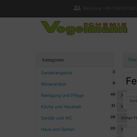
Beratung +49 7951/91300
Star
Kategorien
2
Sonderangebot
Fe
8
Winterartikel
44
Reinigung und Pflege
31
Küche und Haushalt
29
Sanitär und WC
Zeige
1
20
Haus und Garten