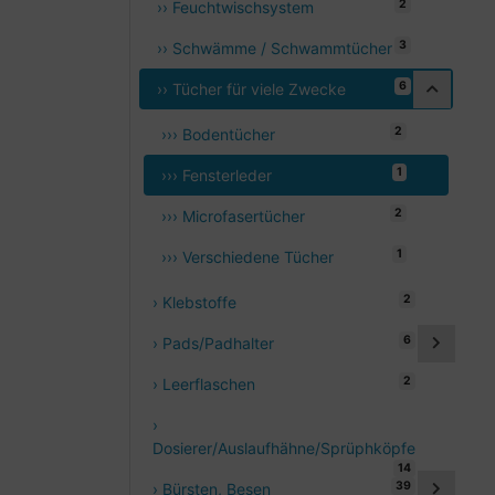
2
›› Feuchtwischsystem
3
›› Schwämme / Schwammtücher
6
›› Tücher für viele Zwecke
2
››› Bodentücher
1
››› Fensterleder
2
››› Microfasertücher
1
››› Verschiedene Tücher
2
› Klebstoffe
6
› Pads/Padhalter
2
› Leerflaschen
›
Dosierer/Auslaufhähne/Sprüphköpfe
14
39
› Bürsten, Besen