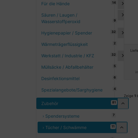
14
Für die Hände
Säuren / Laugen /
9
Wasserstoffperoxid
32
Hygienepapier / Spender
2
Wärmeträgerflüssigkeit
Lief
32
Werkstatt / Industrie / KFZ
5
Müllsäcke / Abfallbehälter
i
6
Desinfektionsmittel
4
Spezialangebote/Sarghygiene
Zeige
1
81
Zubehör
7
› Spendersysteme
11
› Tücher / Schwämme