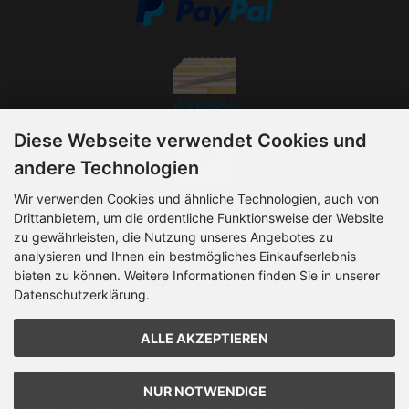
Vorkasse
Diese Webseite verwendet Cookies und
andere Technologien
Rechnung
Wir verwenden Cookies und ähnliche Technologien, auch von
Drittanbietern, um die ordentliche Funktionsweise der Website
zu gewährleisten, die Nutzung unseres Angebotes zu
analysieren und Ihnen ein bestmögliches Einkaufserlebnis
bieten zu können. Weitere Informationen finden Sie in unserer
Datenschutzerklärung.
Bitte beachten Sie, dass die Produktabbildungen vom Original
ALLE AKZEPTIEREN
abweichen können. Unsere Preise für Geschäftskunden sind
exklusive der gesetzlichen Mehrwertsteuer.
Zusätzlich können Versandkosten anfallen. Ab 50,00 EUR
NUR NOTWENDIGE
Bestellwert liefern wir versandkostenfrei. Die Höhe der