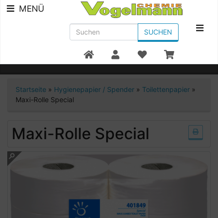
MENÜ
SUCHEN
Beratung +49 7951/91300
Startseite
»
Hygienepapier / Spender
»
Toilettenpapier
»
Maxi-Rolle Special
Maxi-Rolle Special