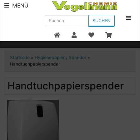
MENÜ
SUCHEN
Beratung +49 7951/91300
Startseite
»
Hygienepapier / Spender
»
Handtuchpapierspender
Handtuchpapierspender