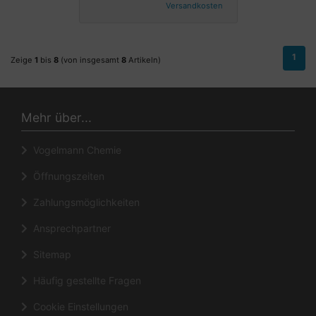
Versandkosten
1
Zeige
1
bis
8
(von insgesamt
8
Artikeln)
Mehr über...
Vogelmann Chemie
Öffnungszeiten
Zahlungsmöglichkeiten
Ansprechpartner
Sitemap
Häufig gestellte Fragen
Cookie Einstellungen