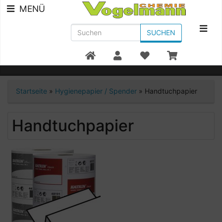
MENÜ
SUCHEN
Beratung +49 7951/91300
Startseite
»
Hygienepapier / Spender
»
Handtuchpapier
Handtuchpapier