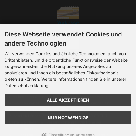
Vorkasse
Diese Webseite verwendet Cookies und
andere Technologien
Rechnung
Wir verwenden Cookies und ähnliche Technologien, auch von
Drittanbietern, um die ordentliche Funktionsweise der Website
zu gewährleisten, die Nutzung unseres Angebotes zu
analysieren und Ihnen ein bestmögliches Einkaufserlebnis
bieten zu können. Weitere Informationen finden Sie in unserer
Datenschutzerklärung.
Bitte beachten Sie, dass die Produktabbildungen vom Original
ALLE AKZEPTIEREN
abweichen können. Unsere Preise für Geschäftskunden sind
exklusive der gesetzlichen Mehrwertsteuer.
Zusätzlich können Versandkosten anfallen. Ab 50,00 EUR
NUR NOTWENDIGE
Bestellwert liefern wir versandkostenfrei. Die Höhe der
Versandkosten kann während des Bestellprozesses,
Einstellungen anpassen
vor einer kostenpflichtigen Bestellung, eingesehen werden.