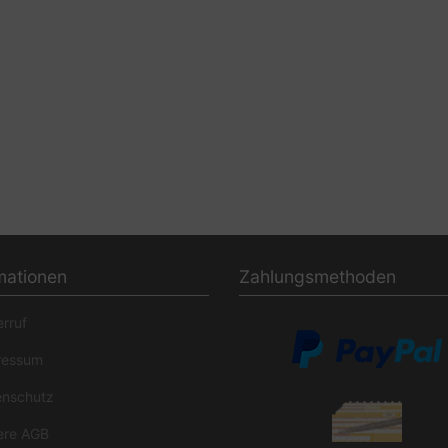
mationen
Zahlungsmethoden
rruf
essum
nschutz
re AGB