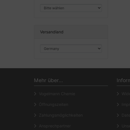
Versandland
Mehr über...
Infor
Vogelmann Chemie
Wide
Öffnungszeiten
Impr
Zahlungsmöglichkeiten
Date
Ansprechpartner
Unse