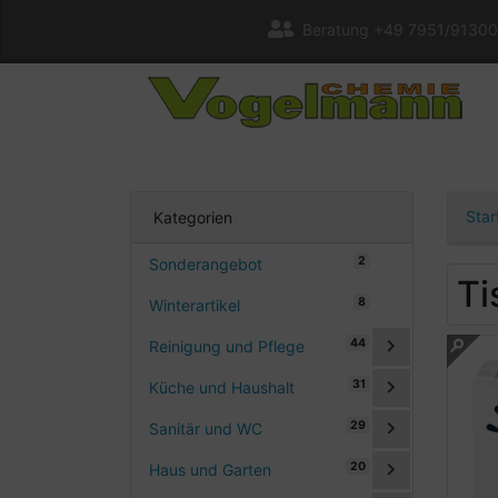
Beratung +49 7951/91300
Star
Kategorien
2
Sonderangebot
Ti
8
Winterartikel
44
Reinigung und Pflege
31
Küche und Haushalt
29
Sanitär und WC
20
Haus und Garten