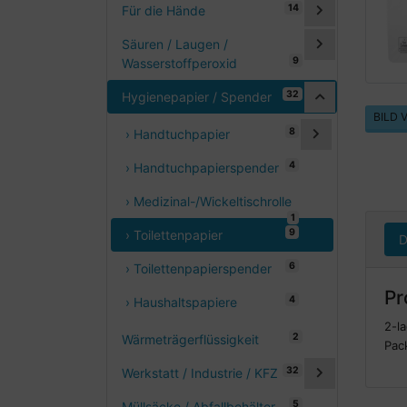
14
Für die Hände
Säuren / Laugen /
9
Wasserstoffperoxid
32
Hygienepapier / Spender
BILD
8
› Handtuchpapier
4
› Handtuchpapierspender
› Medizinal-/Wickeltischrolle
1
9
› Toilettenpapier
D
6
› Toilettenpapierspender
Pr
4
› Haushaltspapiere
2-la
2
Wärmeträgerflüssigkeit
Pack
32
Werkstatt / Industrie / KFZ
5
Müllsäcke / Abfallbehälter