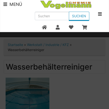
MENÜ
SUCHEN
Beratung +49 7951/91300
Startseite
»
Werkstatt / Industrie / KFZ
»
Wasserbehälterreiniger
Wasserbehälterreiniger