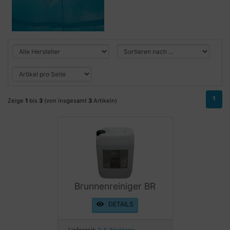
1
Zeige
1
bis
3
(von insgesamt
3
Artikeln)
Brunnenreiniger BR
DETAILS
Lieferzeit:
3-5 Werktage