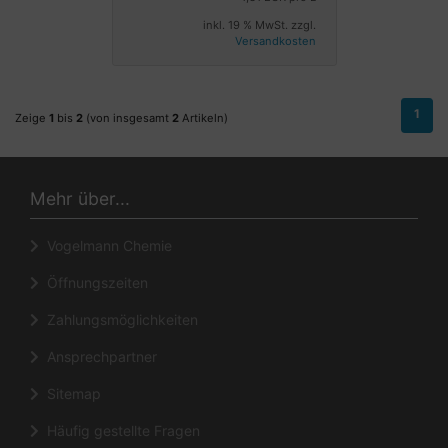
inkl. 19 % MwSt. zzgl.
Versandkosten
1
Zeige
1
bis
2
(von insgesamt
2
Artikeln)
Mehr über...
Vogelmann Chemie
Öffnungszeiten
Zahlungsmöglichkeiten
Ansprechpartner
Sitemap
Häufig gestellte Fragen