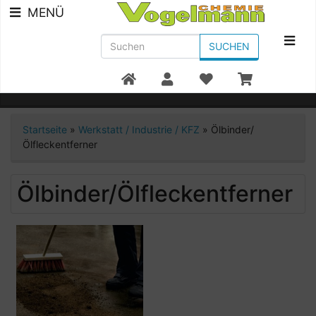
MENÜ
SUCHEN
Beratung +49 7951/91300
Startseite
»
Werkstatt / Industrie / KFZ
»
Ölbinder/
Ölfleckentferner
Ölbinder/Ölfleckentferner