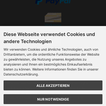
Vorkasse
Diese Webseite verwendet Cookies und
andere Technologien
Rechnung
Wir verwenden Cookies und ähnliche Technologien, auch von
Drittanbietern, um die ordentliche Funktionsweise der Website
zu gewährleisten, die Nutzung unseres Angebotes zu
analysieren und Ihnen ein bestmögliches Einkaufserlebnis
bieten zu können. Weitere Informationen finden Sie in unserer
Datenschutzerklärung.
Bitte beachten Sie, dass die Produktabbildungen vom Original
ALLE AKZEPTIEREN
abweichen können. Unsere Preise für Geschäftskunden sind
exklusive der gesetzlichen Mehrwertsteuer.
Zusätzlich können Versandkosten anfallen. Ab 50,00 EUR
NUR NOTWENDIGE
Bestellwert liefern wir versandkostenfrei. Die Höhe der