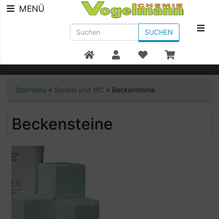
MENÜ
SUCHEN
Beratung +49 7951/91300
Startseite
»
Sanitär und WC
»
Beckensteine
Beckensteine