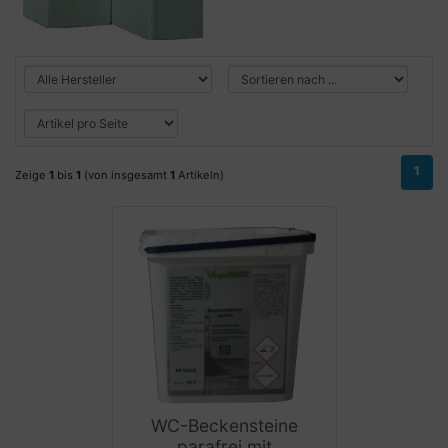
1
Zeige
1
bis
1
(von insgesamt
1
Artikeln)
WC-Beckensteine
parafrei mit