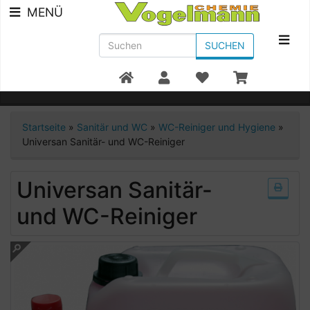
MENÜ
SUCHEN
Beratung +49 7951/91300
Startseite
»
Sanitär und WC
»
WC-Reiniger und Hygiene
»
Universan Sanitär- und WC-Reiniger
Universan Sanitär-
und WC-Reiniger