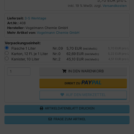
5,70 EUR pro L
inkl. 19 % MwSt. zzgl.
Versandkosten
Lieferzeit:
3-5 Werktage
Art.Nr.:
408
Hersteller:
Vogelmann Chemie GmbH
Mehr Artikel von:
Vogelmann Chemie GmbH
Verpackungseinheit:
Flasche 1 Liter
Nr:.09
5,70 EUR
5,70 EUR pro L
(inkl.MwSt.)
Karton, 12 Fl. je 1 Liter
Nr:.0
62,69 EUR
5,22 EUR pro L
(inkl.MwSt.)
Kanister, 10 Liter
Nr:.2
45,10 EUR
4,51 EUR pro L
(inkl.MwSt.)
IN DEN WARENKORB
PAY
PAL
DIREKT ZU
AUF DEN MERKZETTEL
ARTIKELDATENBLATT DRUCKEN
FRAGE ZUM ARTIKEL