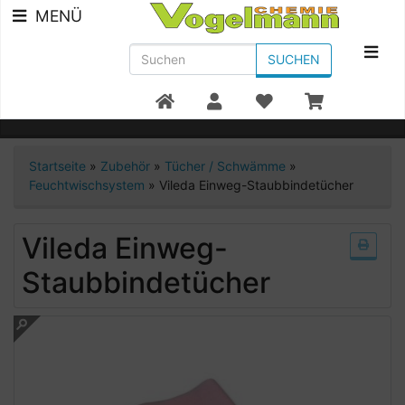
MENÜ
SUCHEN
Beratung +49 7951/91300
Startseite
»
Zubehör
»
Tücher / Schwämme
»
Feuchtwischsystem
»
Vileda Einweg-Staubbindetücher
Vileda Einweg-
Staubbindetücher