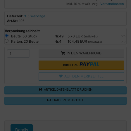
inkl. 19 % MwSt. zzgl.
Versandkosten
Lieferzeit:
3-5 Werktage
Art.Nr.:
195.
Verpackungseinheit:
Beutel 50 Stück
Nr:49
5,70 EUR
pro
(inkl.MwSt.)
Karton, 20 Beutel
Nr:4
104,48 EUR
pro
(inkl.MwSt.)
IN DEN WARENKORB
PAY
PAL
DIREKT ZU
AUF DEN MERKZETTEL
ARTIKELDATENBLATT DRUCKEN
FRAGE ZUM ARTIKEL
Details