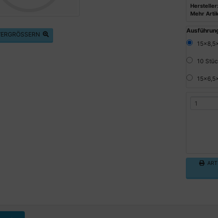
Hersteller
Mehr Artik
Ausführun
 VERGRÖSSERN
15x8,5x
10 Stück
15x6,5x
ARTI