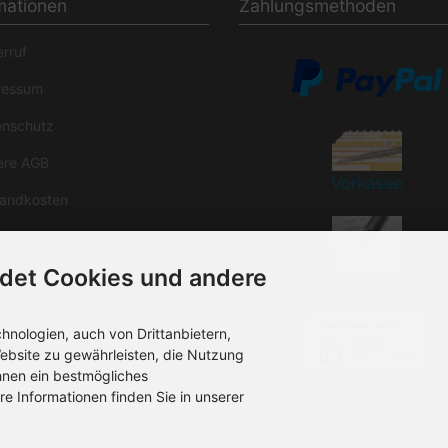
mationen
Zahlungsmethoden
rruf
essum
nschutz
re AGB
Vorkasse
andkosten
akt/Rückruf
det Cookies und andere
rzeit
Rechnung
nologien, auch von Drittanbietern,
ebsite zu gewährleisten, die Nutzung
hnen ein bestmögliches
re Informationen finden Sie in unserer
inal abweichen können. Unsere Preise für Geschäftskunden sind exklusive der ge