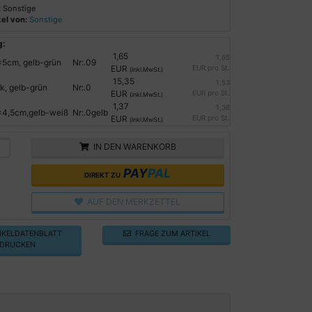
:
Sonstige
el von:
Sonstige
g:
1,65
1,65
5cm, gelb-grün
Nr:.09
EUR
EUR pro St.
(inkl.MwSt.)
15,35
1,53
, gelb-grün
Nr:.0
EUR
EUR pro St.
(inkl.MwSt.)
1,37
1,36
4,5cm,gelb-weiß
Nr:.0gelb
EUR
EUR pro St.
(inkl.MwSt.)
IN DEN WARENKORB
PAY
PAL
DIREKT ZU
AUF DEN MERKZETTEL
KELDATENBLATT
FRAGE ZUM ARTIKEL
DRUCKEN