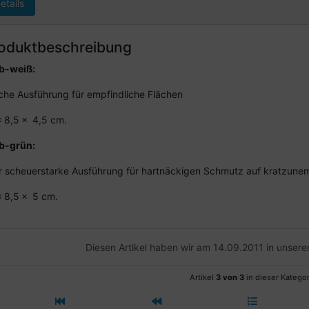
etails
oduktbeschreibung
b-weiß
:
che Ausführung für empfindliche Flächen
x 8,5 x 4,5 cm.
b-grün:
r scheuerstarke Ausführung für hartnäckigen Schmutz auf kratzunem
x 8,5 x 5 cm.
Diesen Artikel haben wir am 14.09.2011 in unse
Artikel
3 von 3
in dieser Kategor