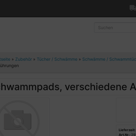
tseite
»
Zubehör
»
Tücher / Schwämme
»
Schwämme / Schwammtü
führungen
hwammpads, verschiedene A
Lieferzeit:
Art.Nr.:
29