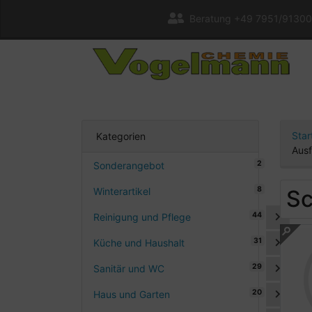
Beratung +49 7951/91300
Star
Kategorien
Aus
2
Sonderangebot
8
Winterartikel
Sc
44
Reinigung und Pflege
31
Küche und Haushalt
29
Sanitär und WC
20
Haus und Garten