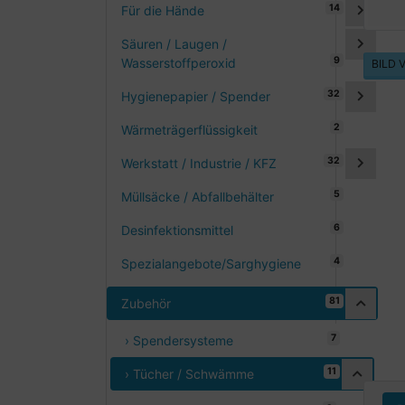
14
Für die Hände
Säuren / Laugen /
9
Wasserstoffperoxid
BILD
32
Hygienepapier / Spender
2
Wärmeträgerflüssigkeit
32
Werkstatt / Industrie / KFZ
5
Müllsäcke / Abfallbehälter
6
Desinfektionsmittel
4
Spezialangebote/Sarghygiene
81
Zubehör
7
› Spendersysteme
11
› Tücher / Schwämme