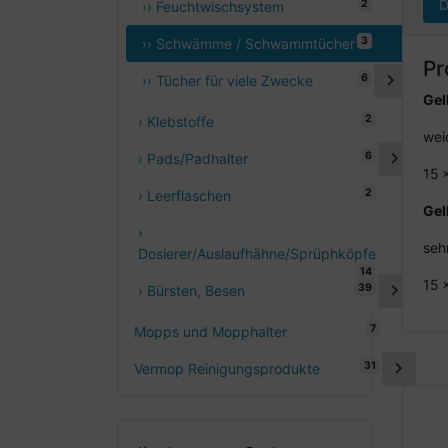
D
2
›› Feuchtwischsystem
3
›› Schwämme / Schwammtücher
Pr
6
›› Tücher für viele Zwecke
Gel
2
› Klebstoffe
wei
6
› Pads/Padhalter
15 
2
› Leerflaschen
Gel
›
seh
Dosierer/Auslaufhähne/Sprüphköpfe
14
15 
39
› Bürsten, Besen
7
Mopps und Mopphalter
31
Vermop Reinigungsprodukte