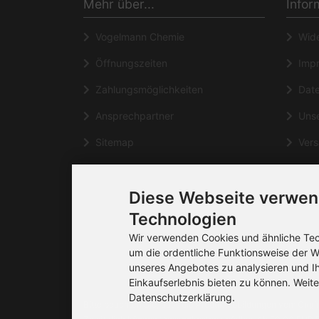
Mehr über...
Infor
Vogelmann Chemie
Wide
Öffnungszeiten
Impr
Zahlungsmöglichkeiten
Date
Ansprechpartner
Unse
Sitemap
Vers
Häufig gestellte Fragen
Kont
Diese Webseite verwen
Cookie Einstellungen
Liefe
Technologien
Wir verwenden Cookies und ähnliche Tech
um die ordentliche Funktionsweise der W
unseres Angebotes zu analysieren und I
Einkaufserlebnis bieten zu können. Weite
Datenschutzerklärung.
Bitte beachten Sie, dass die Produktabbildungen vom Orig