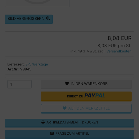
BILD VERGRÖSSERN
8,08 EUR
8,08 EUR pro St.
inkl. 19 % MwSt. zzgl.
Versandkosten
Lieferzeit:
3-5 Werktage
Art.Nr.:
V8945
IN DEN WARENKORB
PAY
PAL
DIREKT ZU
AUF DEN MERKZETTEL
ARTIKELDATENBLATT DRUCKEN
FRAGE ZUM ARTIKEL