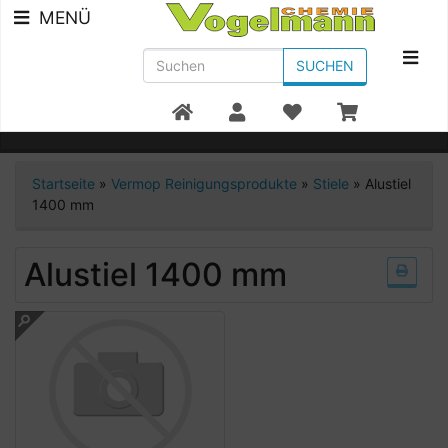
MENÜ
SUCHEN
Beratung +49 7951/91300
Startseite
»
Vermop Reinigungsprodukte
»
Stiele
»
Alustiel
1400 mm
Alustiel 1400 mm