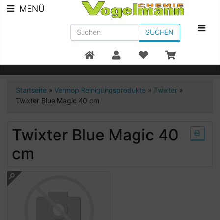
MENÜ
SUCHEN
Beratung +49 7951/91300
Startseite
»
Vermop Reinigungsprodukte
»
Twixter
»
Twixter Blue Magic 40 cm
Twixter Blue Magic 40
cm