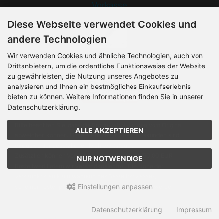
Vorkasse
Diese Webseite verwendet Cookies und
andere Technologien
Rechnung
Wir verwenden Cookies und ähnliche Technologien, auch von
Drittanbietern, um die ordentliche Funktionsweise der Website
zu gewährleisten, die Nutzung unseres Angebotes zu
analysieren und Ihnen ein bestmögliches Einkaufserlebnis
bieten zu können. Weitere Informationen finden Sie in unserer
Datenschutzerklärung.
Bitte beachten Sie, dass die Produktabbildungen vom Original
ALLE AKZEPTIEREN
abweichen können. Unsere Preise für Geschäftskunden sind
exklusive der gesetzlichen Mehrwertsteuer.
Zusätzlich können Versandkosten anfallen. Ab 50,00 EUR
NUR NOTWENDIGE
Bestellwert liefern wir versandkostenfrei. Die Höhe der
Versandkosten kann während des Bestellprozesses,
Einstellungen anpassen
vor einer kostenpflichtigen Bestellung, eingesehen werden.
Vogelmann Chemie GmbH © 2026 | Template © 2026 by Karl
Datenschutzerklärung
Impressum
mod
ified eCommerce Shopsoftware © 2009-2026