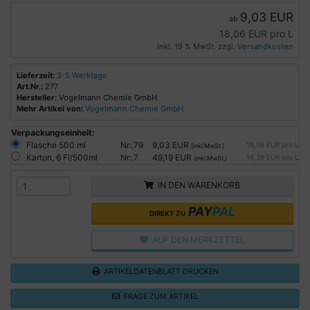
9,03 EUR
ab
18,06 EUR pro L
inkl. 19 % MwSt. zzgl.
Versandkosten
Lieferzeit:
3-5 Werktage
Art.Nr.:
277
Hersteller:
Vogelmann Chemie GmbH
Mehr Artikel von:
Vogelmann Chemie GmbH
Verpackungseinheit:
Flasche 500 ml
Nr:.79
9,03 EUR
18,06 EUR pro L
(inkl.MwSt.)
Karton, 6 Fl/500ml
Nr:.7
49,19 EUR
16,39 EUR pro L
(inkl.MwSt.)
IN DEN WARENKORB
PAY
PAL
DIREKT ZU
AUF DEN MERKZETTEL
ARTIKELDATENBLATT DRUCKEN
FRAGE ZUM ARTIKEL