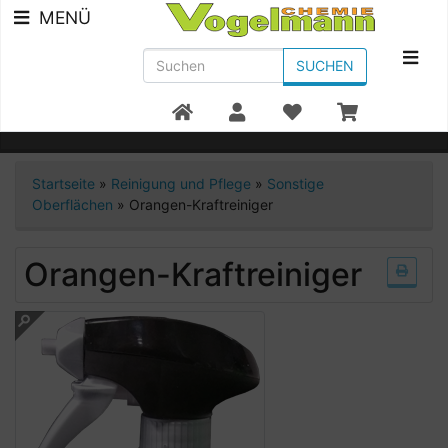
MENÜ
SUCHEN
Beratung +49 7951/91300
Startseite
»
Reinigung und Pflege
»
Sonstige
Oberflächen
»
Orangen-Kraftreiniger
Orangen-Kraftreiniger