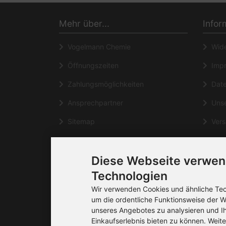
Mehr über...
Infor
Vogelmann Chemie
Wide
Öffnungszeiten
Impr
Zahlungsmöglichkeiten
Date
Ansprechpartner
Unse
Sitemap
Vers
Häufig gestellte Fragen
Kont
Diese Webseite verwen
Cookie Einstellungen
Liefe
Technologien
Wir verwenden Cookies und ähnliche Tech
um die ordentliche Funktionsweise der W
unseres Angebotes zu analysieren und I
Einkaufserlebnis bieten zu können. Weite