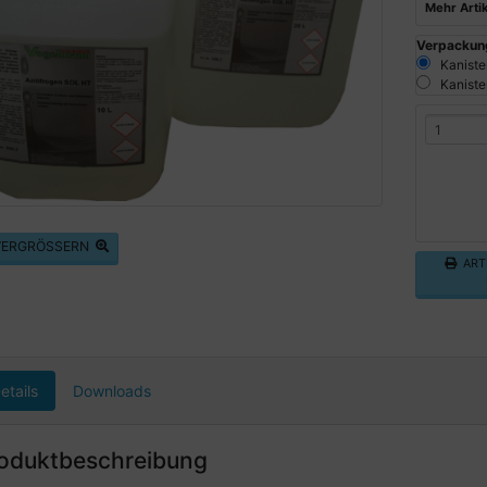
Mehr Artik
Verpackung
Kanister,
Kanister,
 VERGRÖSSERN
ARTI
etails
Downloads
oduktbeschreibung