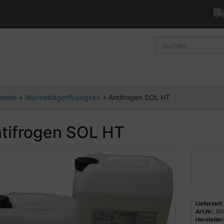
tseite
»
Wärmeträgerflüssigkeit
»
Antifrogen SOL HT
tifrogen SOL HT
Lieferzeit:
Art.Nr.:
95
Hersteller