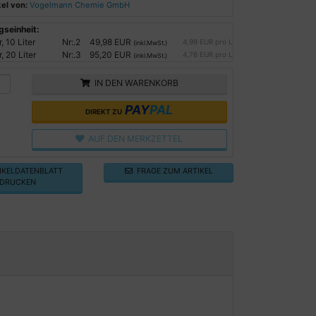
el von:
Vogelmann Chemie GmbH
seinheit:
 10 Liter
Nr:.2
49,98 EUR
4,99 EUR pro L
(inkl.MwSt.)
 20 Liter
Nr:.3
95,20 EUR
4,76 EUR pro L
(inkl.MwSt.)
IN DEN WARENKORB
PAY
PAL
DIREKT ZU
AUF DEN MERKZETTEL
KELDATENBLATT
FRAGE ZUM ARTIKEL
DRUCKEN