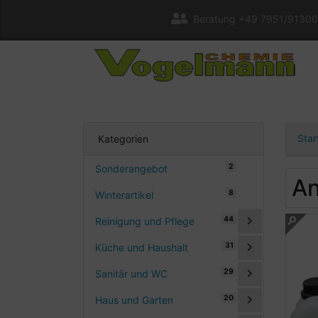
Beratung +49 7951/91300
Star
Kategorien
2
Sonderangebot
An
8
Winterartikel
44
Reinigung und Pflege
31
Küche und Haushalt
29
Sanitär und WC
20
Haus und Garten