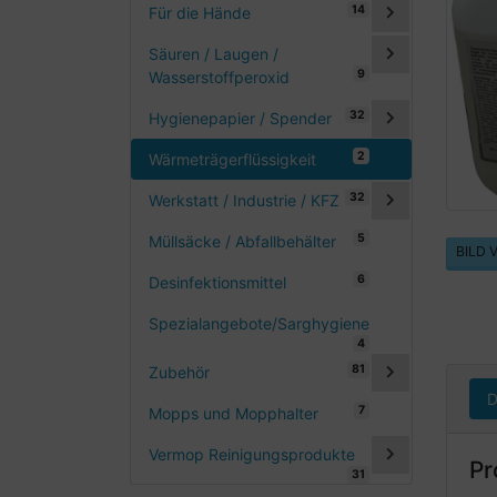
14
Für die Hände
Säuren / Laugen /
9
Wasserstoffperoxid
32
Hygienepapier / Spender
2
Wärmeträgerflüssigkeit
32
Werkstatt / Industrie / KFZ
5
Müllsäcke / Abfallbehälter
BILD
6
Desinfektionsmittel
Spezialangebote/Sarghygiene
4
81
Zubehör
D
7
Mopps und Mopphalter
Vermop Reinigungsprodukte
Pr
31