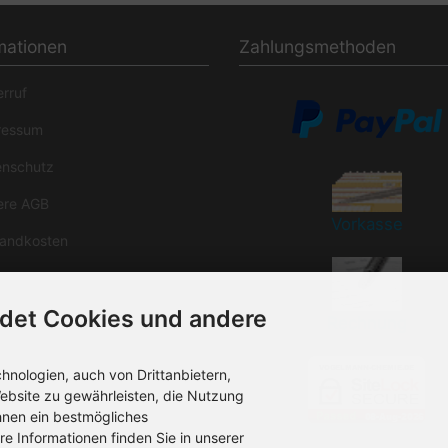
mationen
Zahlungsmethoden
rruf
essum
nschutz
re AGB
Vorkasse
andkosten
akt/Rückruf
det Cookies und andere
rzeit
Rechnung
nologien, auch von Drittanbietern,
ebsite zu gewährleisten, die Nutzung
hnen ein bestmögliches
re Informationen finden Sie in unserer