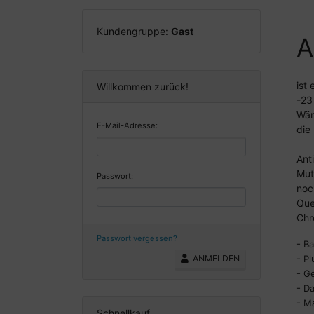
Kundengruppe:
Gast
A
ist
Willkommen zurück!
-23
Wär
E-Mail-Adresse:
die
Ant
Mut
Passwort:
noc
Que
Chr
Passwort vergessen?
- B
- P
ANMELDEN
- G
- D
- Ma
Schnellkauf