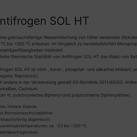
ntifrogen SOL HT
 eine gebrauchsfertige Wassermischung von höher siedenden Glykolen
 °C bis +200 °C erlauben. Im Vergleich zu handelsüblichen Monoprop
meträgerflüssigkeiten minimiert
 hohe thermische Stabilität von Antifrogen SOL HT das Risiko von Bet
ifrogen SOL HT ist nitrit-, borat-, phosphat- und silikatfrei inhibier
agenic Reprotoxic)
h andere in der Verwendung gemäß EG-Richtlinie 2011/65/EG, Artikel 
cksilber, Cadmium,
om VI, polybromiertes Biphenyl und polybromierte Diphenylether).
asis: höhere Glykole
lus Korrosionsschutzadditive
ebrauchsfertig abgemischt
auereinsatztemperaturen: ca. -23 bis +200 °C
terialverträglichkeit