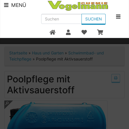
MENÜ
SUCHEN
Beratung +49 7951/91300
Startseite
»
Haus und Garten
»
Schwimmbad- und
Teichpflege
»
Poolpflege mit Aktivsauerstoff
Poolpflege mit
Aktivsauerstoff