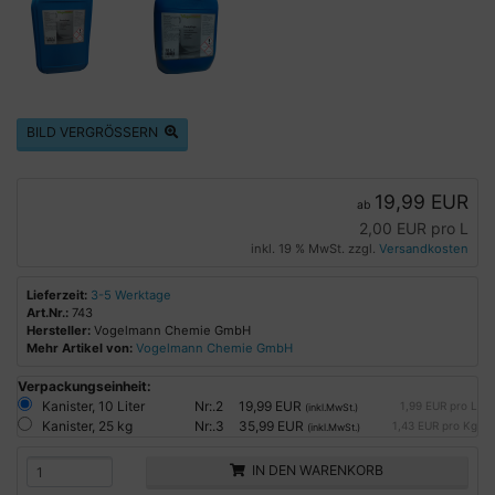
BILD VERGRÖSSERN
19,99 EUR
ab
2,00 EUR pro L
inkl. 19 % MwSt. zzgl.
Versandkosten
Lieferzeit:
3-5 Werktage
Art.Nr.:
743
Hersteller:
Vogelmann Chemie GmbH
Mehr Artikel von:
Vogelmann Chemie GmbH
Verpackungseinheit:
Kanister, 10 Liter
Nr:.2
19,99 EUR
1,99 EUR pro L
(inkl.MwSt.)
Kanister, 25 kg
Nr:.3
35,99 EUR
1,43 EUR pro Kg
(inkl.MwSt.)
IN DEN WARENKORB