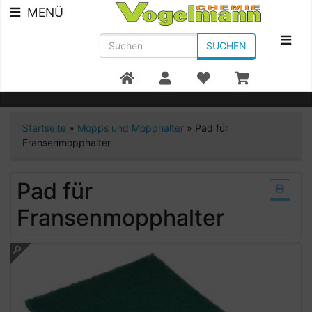
MENÜ
SUCHEN
Beratung +49 7951/91300
Startseite
»
Mopps und Mopphalter
»
Pad für
Fransenmopphalter
Pad für
Fransenmopphalter