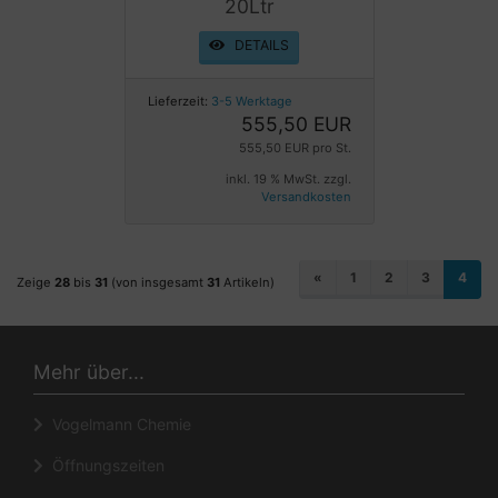
20Ltr
DETAILS
Lieferzeit:
3-5 Werktage
555,50 EUR
555,50 EUR pro St.
inkl. 19 % MwSt. zzgl.
Versandkosten
«
1
2
3
4
Zeige
28
bis
31
(von insgesamt
31
Artikeln)
Mehr über...
Vogelmann Chemie
Öffnungszeiten