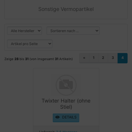
Sonstige Vermopartikel
«
1
2
3
4
Zeige
28
bis
31
(von insgesamt
31
Artikeln)
Twixter Halter (ohne
Stiel)
DETAILS
Lieferzeit:
3-5 Werktage