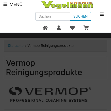
MENÜ
SUCHEN
Beratung +49 7951/91300
Startseite
»
Vermop Reinigungsprodukte
Vermop
Reinigungsprodukte