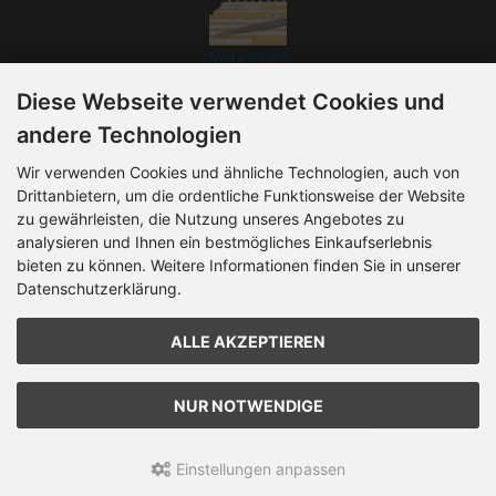
Vorkasse
Diese Webseite verwendet Cookies und
andere Technologien
Rechnung
Wir verwenden Cookies und ähnliche Technologien, auch von
Drittanbietern, um die ordentliche Funktionsweise der Website
zu gewährleisten, die Nutzung unseres Angebotes zu
analysieren und Ihnen ein bestmögliches Einkaufserlebnis
bieten zu können. Weitere Informationen finden Sie in unserer
Datenschutzerklärung.
Bitte beachten Sie, dass die Produktabbildungen vom Original
ALLE AKZEPTIEREN
abweichen können. Unsere Preise für Geschäftskunden sind
exklusive der gesetzlichen Mehrwertsteuer.
Zusätzlich können Versandkosten anfallen. Ab 50,00 EUR
NUR NOTWENDIGE
Bestellwert liefern wir versandkostenfrei. Die Höhe der
Versandkosten kann während des Bestellprozesses,
Einstellungen anpassen
vor einer kostenpflichtigen Bestellung, eingesehen werden.