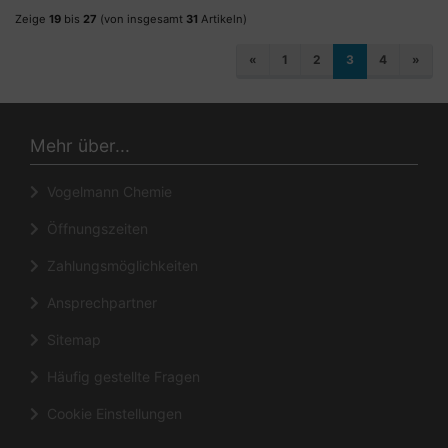
Zeige
19
bis
27
(von insgesamt
31
Artikeln)
«
1
2
3
4
»
Mehr über...
Vogelmann Chemie
Öffnungszeiten
Zahlungsmöglichkeiten
Ansprechpartner
Sitemap
Häufig gestellte Fragen
Cookie Einstellungen