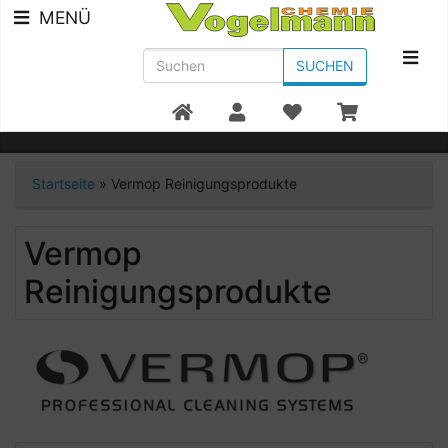
MENÜ
SUCHEN
Beratung +49 7951/91300
Startseite
»
Vermop Reinigungsprodukte
Vermop
Reinigungsprodukte