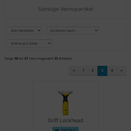
Sonstige Vermopartikel
Zeige
19
bis
27
(von insgesamt
31
Artikeln)
«
1
2
3
4
»
Griff Lockhead
DETAILS